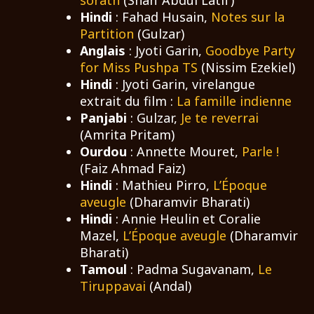
sorath
(Shah ’Abdul Latif)
Hindi
: Fahad Husain,
Notes sur la
Partition
(Gulzar)
Anglais
: Jyoti Garin,
Goodbye Party
for Miss Pushpa TS
(Nissim Ezekiel)
Hindi
: Jyoti Garin, virelangue
extrait du film :
La famille indienne
Panjabi
: Gulzar,
Je te reverrai
(Amrita Pritam)
Ourdou
: Annette Mouret,
Parle !
(Faiz Ahmad Faiz)
Hindi
: Mathieu Pirro,
L’Époque
aveugle
(Dharamvir Bharati)
Hindi
: Annie Heulin et Coralie
Mazel,
L’Époque aveugle
(Dharamvir
Bharati)
Tamoul
: Padma Sugavanam,
Le
Tiruppavai
(Andal)