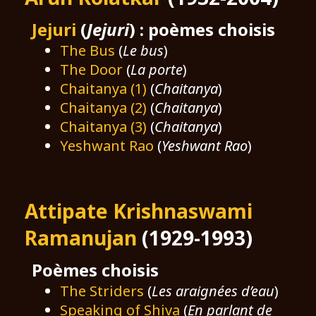
Jejuri
(
Jejuri
) : poèmes choisis
The Bus
(
Le bus
)
The Door
(
La porte
)
Chaitanya (1)
(
Chaitanya
)
Chaitanya (2)
(
Chaitanya
)
Chaitanya (3)
(
Chaitanya
)
Yeshwant Rao
(
Yeshwant Rao
)
Attipate Krishnaswami
Ramanujan
(1929-1993)
Poèmes choisis
The Striders
(
Les araignées d’eau
)
Speaking of Shiva
(
En parlant de