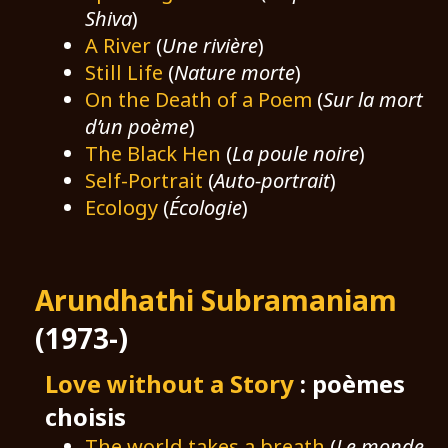
Shiva
)
A River
(
Une rivière
)
Still Life
(
Nature morte
)
On the Death of a Poem
(
Sur la mort
d’un poème
)
The Black Hen
(
La poule noire
)
Self-Portrait
(
Auto-portrait
)
Ecology
(
Écologie
)
Arundhathi Subramaniam
(1973-)
Love without a Story
: poèmes
choisis
The world takes a breath
(
Le monde