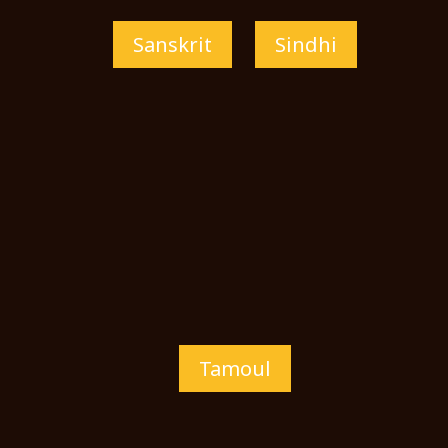
Sanskrit
Sindhi
Tamoul