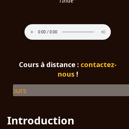
l’Inde
Cours à distance :
contactez-
nous
!
Sa
Introduction