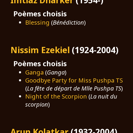
Imtiaz Dharker
(1954-)
Poèmes choisis
Blessing
(
Bénédiction
)
Nissim Ezekiel
(1924-2004)
Poèmes choisis
Ganga
(
Ganga
)
Goodbye Party for Miss Pushpa TS
(
La fête de départ de Mlle Pushpa TS
)
Night of the Scorpion
(
La nuit du
scorpion
)
Arun Kolatkar
(1932-2004)