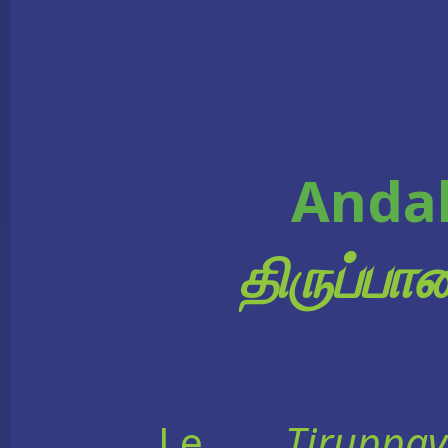
Anda
திருப்ப
Le
Tiruppav