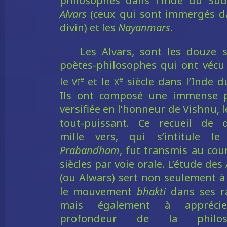
philosophes dans l’Inde du Sud
Alvars
(ceux qui sont immergés d
divin) et les
Nayanmars
.
Les Alvars, sont les douze s
poètes-philosophes qui ont vécu
vi
x
e
e
le
et le
siècle dans l’Inde d
Ils ont composé une immense p
versifiée en l’honneur de Vishnu, l
tout-puissant. Ce recueil de 
mille vers, qui s’intitule l
Prabandham
, fut transmis au cou
siècles par voie orale. L’étude des
(ou Alwars) sert non seulement à 
le mouvement
bhakti
dans ses r
mais également à appréci
profondeur de la philos