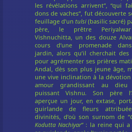
les révélations arrivent”, “qui fa
dons de vaches”, fut découverte s
feuillage d’un
tulsi
(basilic sacré) 
père, le prêtre Periyalw
Vishnuchitta, un des douze Alva
cours d’une promenade dan
jardin, alors qu’il cherchait des 
pour agrémenter ses prières mati
Andal, dès son plus jeune âge, 
une vive inclination à la dévotion
amour grandissant au dieu 
puissant Vishnu. Son père l’a
aperçue un jour, en extase, port
guirlande de fleurs attribué
divinités, d’où son surnom de “
Kodutta Nachiyar
” : la reine qui a