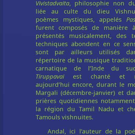
Vivistadvaita
, philosophie non du
liée au culte du dieu Vishnu
poèmes mystiques, appelés
Pa
furent composés de manière à
présentés musicalement, des t
techniques abondent en ce sens
sont par ailleurs utilisés da
répertoire de la musique traditio
carnatique de l’Inde du su
Tiruppavai
est chanté et ré
aujourd’hui encore, durant le m
Margali (décembre-janvier) et da
prières quotidiennes notammen
la région du Tamil Nadu et ch
Tamouls vishnuites.
Andal, ici l’auteur de la poé