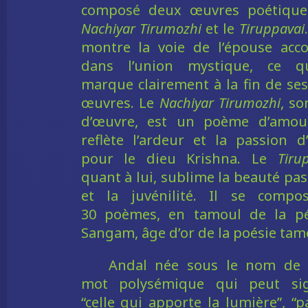
composé deux œuvres poétiques
Nachiyar Tirumozhi
et le
Tiruppavai
montre la voie de l’épouse acc
dans l’union mystique, ce q
marque clairement à la fin de se
œuvres. Le
Nachiyar Tirumozhi
, so
d’œuvre, est un poème d’amour
reflète l’ardeur et la passion d
pour le dieu Krishna. Le
Tiru
quant à lui, sublime la beauté pas
et la juvénilité. Il se compo
30 poèmes, en tamoul de la pé
Sangam, âge d’or de la poésie tam
Andal née sous le nom de 
mot polysémique qui peut sign
“celle qui apporte la lumière”, “p