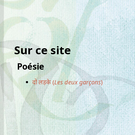
Sur ce site
Poésie
दो लड़के (
Les deux garçons
)