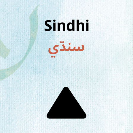
Sindhi
سنڌي